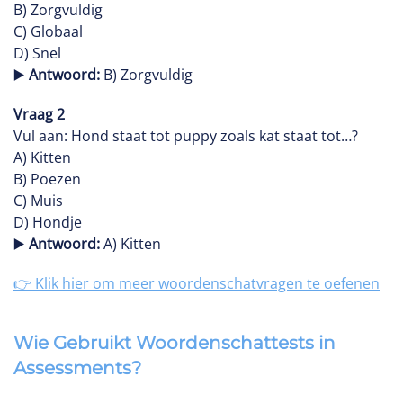
B) Zorgvuldig
C) Globaal
D) Snel
▶️
Antwoord:
B) Zorgvuldig
Vraag 2
Vul aan: Hond staat tot puppy zoals kat staat tot…?
A) Kitten
B) Poezen
C) Muis
D) Hondje
▶️
Antwoord:
A) Kitten
👉 Klik hier om meer
woordenschatvragen
te oefenen
Wie Gebruikt Woordenschattests in
Assessments?