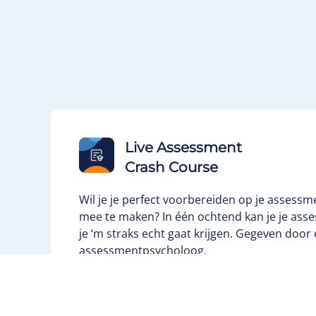
Live Assessment
Crash Course
Wil je je perfect voorbereiden op je assess
mee te maken? In één ochtend kan je je ass
je ‘m straks echt gaat krijgen. Gegeven door
assessmentpsycholoog.
Daarnaast krijg je ook uitgebreid de mogelij
oefenen op de onderdelen waar je meer hulp
Inclusief persoonlijke tips.