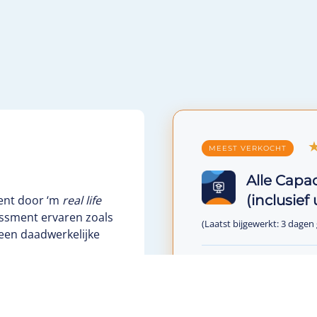
MEEST VERKOCHT
Alle Capa
(inclusief
ment door ‘m
real life
essment ervaren zoals
(Laatst bijgewerkt: 3 dagen
 een daadwerkelijke
Alle 11 modules / Onl
kheid om extra te
€ 50*,-
€ 24,9
 bij kan gebruiken.