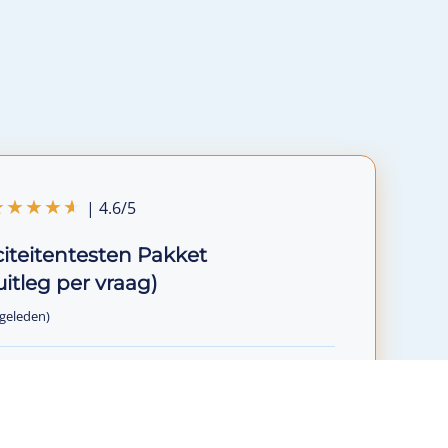
| 4.6/5
citeitentesten Pakket
 uitleg per vraag)
 geleden)
ine
5