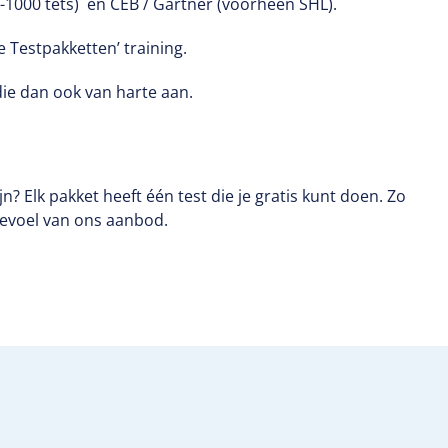
-1000 tets) en CEB / Gartner (voorheen SHL).
e Testpakketten’ training.
ie dan ook van harte aan.
ijn? Elk pakket heeft één test die je gratis kunt doen. Zo
gevoel van ons aanbod.