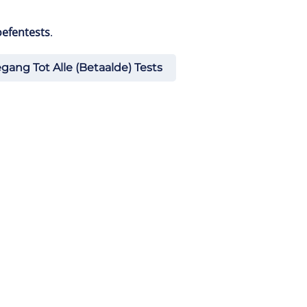
oefentests
.
egang Tot Alle (betaalde) Tests