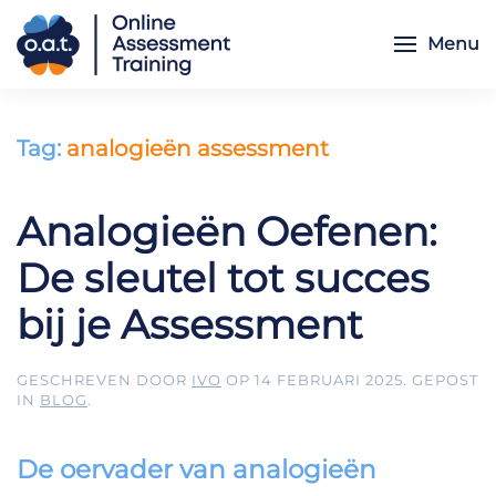
Menu
Skip to main content
Tag:
analogieën assessment
Analogieën Oefenen:
De sleutel tot succes
bij je Assessment
GESCHREVEN DOOR
IVO
OP
14 FEBRUARI 2025
. GEPOST
IN
BLOG
.
De oervader van analogieën