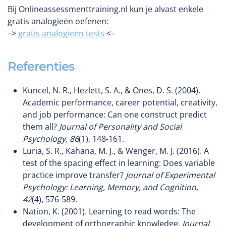
Bij Onlineassessmenttraining.nl kun je alvast enkele
gratis analogieën oefenen:
–>
gratis analogieën tests
<–
Referenties
Kuncel, N. R., Hezlett, S. A., & Ones, D. S. (2004).
Academic performance, career potential, creativity,
and job performance: Can one construct predict
them all?
Journal of Personality and Social
Psychology, 86
(1), 148-161.
Luria, S. R., Kahana, M. J., & Wenger, M. J. (2016). A
test of the spacing effect in learning: Does variable
practice improve transfer?
Journal of Experimental
Psychology: Learning, Memory, and Cognition,
42
(4), 576-589.
Nation, K. (2001). Learning to read words: The
development of orthographic knowledge.
Journal