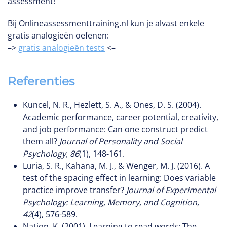
assessment!
Bij Onlineassessmenttraining.nl kun je alvast enkele
gratis analogieën oefenen:
–>
gratis analogieën tests
<–
Referenties
Kuncel, N. R., Hezlett, S. A., & Ones, D. S. (2004).
Academic performance, career potential, creativity,
and job performance: Can one construct predict
them all?
Journal of Personality and Social
Psychology, 86
(1), 148-161.
Luria, S. R., Kahana, M. J., & Wenger, M. J. (2016). A
test of the spacing effect in learning: Does variable
practice improve transfer?
Journal of Experimental
Psychology: Learning, Memory, and Cognition,
42
(4), 576-589.
Nation, K. (2001). Learning to read words: The