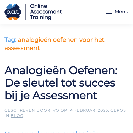
Menu
Skip to main content
Tag:
analogieën oefenen voor het
assessment
Analogieën Oefenen:
De sleutel tot succes
bij je Assessment
GESCHREVEN DOOR
IVO
OP
14 FEBRUARI 2025
. GEPOST
IN
BLOG
.