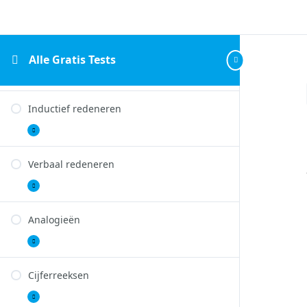
Numeriek redeneren
Alle Gratis Tests
Numeriek
Uitbreiden
redeneren
Inductief redeneren
Inductief
Uitbreiden
redeneren
Verbaal redeneren
Verbaal
Uitbreiden
redeneren
Analogieën
Analogieën
Uitbreiden
Cijferreeksen
Cijferreeksen
Uitbreiden