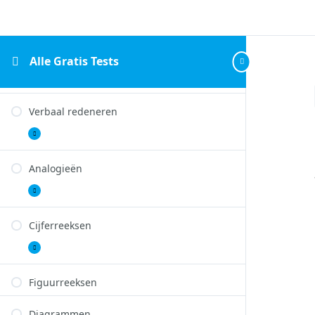
Numeriek
Uitbreiden
redeneren
Inductief redeneren
Alle Gratis Tests
Inductief
Uitbreiden
redeneren
Verbaal redeneren
Verbaal
Uitbreiden
redeneren
Analogieën
Analogieën
Uitbreiden
Cijferreeksen
Cijferreeksen
Uitbreiden
Figuurreeksen
Diagrammen