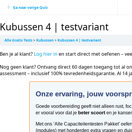
Ga naar vorige Quiz
Kubussen 4 | testvariant
Alle Gratis Tests
Kubussen
Kubussen 4 | testvariant
Ben je al klant?
Log hier in
en start direct met oefenen – vee
Nog geen klant? Ontvang direct 60 dagen toegang tot al on
assessment – inclusief 100% tevredenheidsgarantie. Al 14 
Onze ervaring, jouw voorsp
Goede voorbereiding geeft niet alleen rust, fo
er vooral voor dat je
beter scoort
en je kansen
Met ons ‘Alle Capaciteitentesten Pakket’ oefen
(modules) met honderden extra vragen en duidel