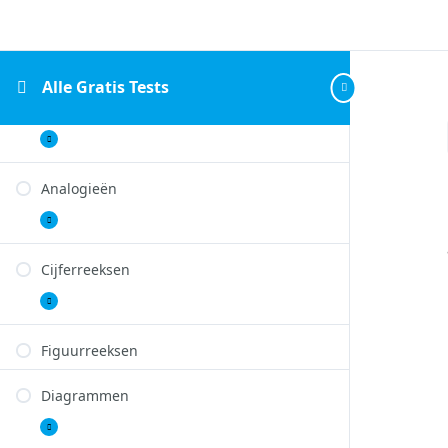
Inductief redeneren
Inductief
Uitbreiden
redeneren
Alle Gratis Tests
Verbaal redeneren
Verbaal
Uitbreiden
redeneren
Analogieën
Analogieën
Uitbreiden
Cijferreeksen
Cijferreeksen
Uitbreiden
Figuurreeksen
Diagrammen
Diagrammen
Uitbreiden