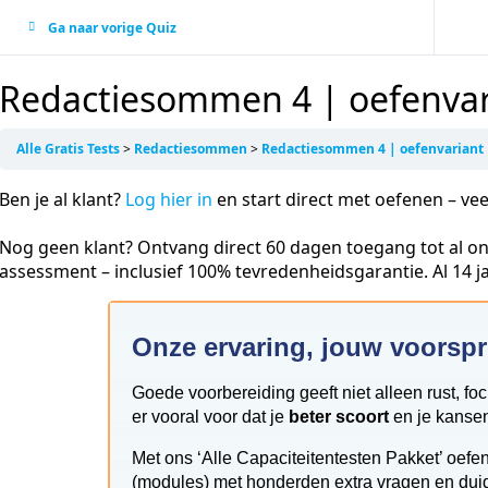
Ga naar vorige Quiz
Redactiesommen 4 | oefenvar
Alle Gratis Tests
Redactiesommen
Redactiesommen 4 | oefenvariant
Ben je al klant?
Log hier in
en start direct met oefenen – vee
Nog geen klant? Ontvang direct 60 dagen toegang tot al on
assessment – inclusief 100% tevredenheidsgarantie. Al 14 
Onze ervaring, jouw voorsp
Goede voorbereiding geeft niet alleen rust, fo
er vooral voor dat je
beter scoort
en je kansen
Met ons ‘Alle Capaciteitentesten Pakket’ oefen
(modules) met honderden extra vragen en duidel