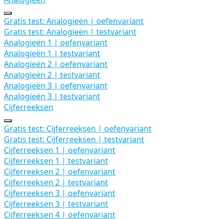
Uitbreiden
Analogieën
Gratis test: Analogieën | oefenvariant
Gratis test: Analogieën | testvariant
Analogieën 1 | oefenvariant
Analogieën 1 | testvariant
Analogieën 2 | oefenvariant
Analogieën 2 | testvariant
Analogieën 3 | oefenvariant
Analogieën 3 | testvariant
Cijferreeksen
Uitbreiden
Cijferreeksen
Gratis test: Cijferreeksen | oefenvariant
Gratis test: Cijferreeksen | testvariant
Cijferreeksen 1 | oefenvariant
Cijferreeksen 1 | testvariant
Cijferreeksen 2 | oefenvariant
Cijferreeksen 2 | testvariant
Cijferreeksen 3 | oefenvariant
Cijferreeksen 3 | testvariant
Cijferreeksen 4 | oefenvariant